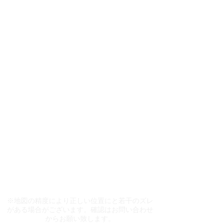
看板に、対人・対物賠償保険に加入しております。
看板契約期間は、３年契約です。
お申し込みが重なった場合、先着順になります。
詳しくは、担当者にご確認下さい。
​※地図の精度により正しい位置にと若干のズレ
がある場合がございます。確認はお問い合わせ
からお願い致します。