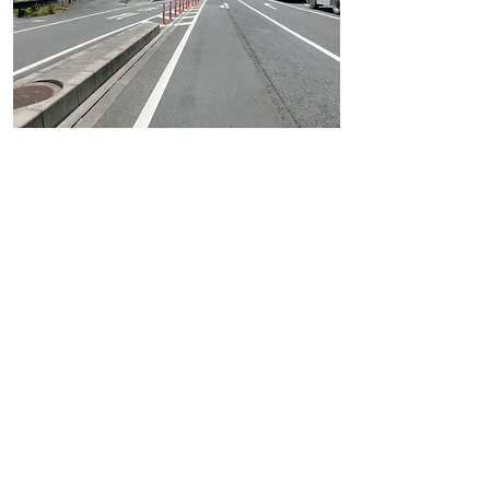
豊橋港インターを降りる際に、
見ていただける物件です。
物件番号
A01
設置場所
豊橋市神野新田町
サイズ (H × W)
3,000 × 3,000 (片面)
月額掲載料
15,000円 (税別)
初回化粧料
DATE
備考