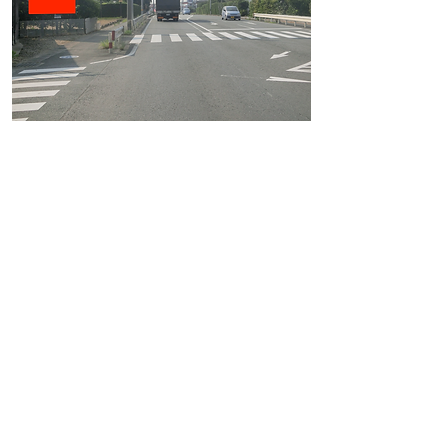
こちらの通りは看板を建てられる場所が非常に少な
い通りです。
物件番号
A09
設置場所
豊橋市大山町
サイズ (H × W)
3,600 × 2,700 (片面)
月額掲載料
15,000円 (税別)
初回化粧料
DATE
備考
看板に、対人・対物賠償保険に加入しております。