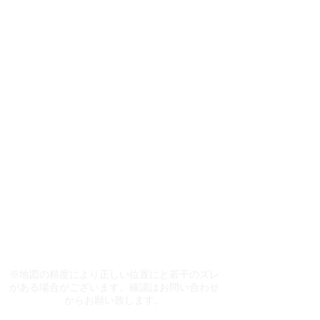
看板契約期間は、３年契約です。
お申し込みが重なった場合、先着順になります。
詳しくは、担当者にご確認下さい。
​※地図の精度により正しい位置にと若干のズレ
がある場合がございます。確認はお問い合わせ
からお願い致します。