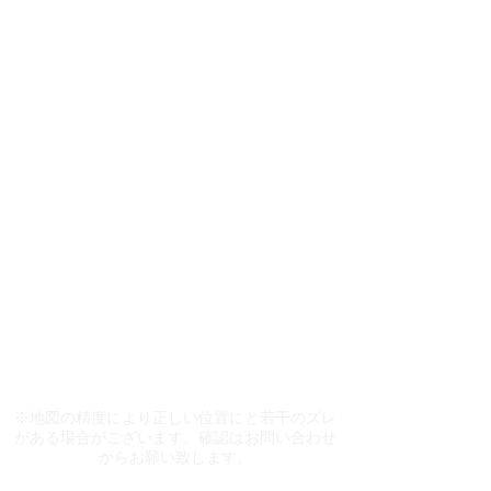
看板契約期間は、３年契約です。
お申し込みが重なった場合、先着順になります。
詳しくは、担当者にご確認下さい。
​※地図の精度により正しい位置にと若干のズレ
がある場合がございます。確認はお問い合わせ
からお願い致します。