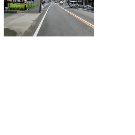
こちらの通りは看板を建てられる場所が非常に少な
い通りです。
物件番号
A10
設置場所
豊橋市中郷町
サイズ (H × W)
2,700 × 3,600 (片面)
月額掲載料
15,000円 (税別)
初回化粧料
DATE
備考
看板に、対人・対物賠償保険に加入しております。